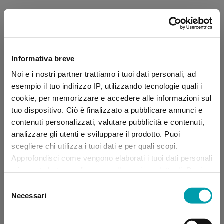
Informativa breve
Noi e i nostri partner trattiamo i tuoi dati personali, ad
esempio il tuo indirizzo IP, utilizzando tecnologie quali i
cookie, per memorizzare e accedere alle informazioni sul
tuo dispositivo. Ciò è finalizzato a pubblicare annunci e
contenuti personalizzati, valutare pubblicità e contenuti,
analizzare gli utenti e sviluppare il prodotto. Puoi
scegliere chi utilizza i tuoi dati e per quali scopi.
Approfondisci come vengono elaborati i tuoi dati personali
e imposta le tue preferenze nella sezione dettagli. Puoi
modificare, negare o ritirare il tuo consenso in qualsiasi
Selezione
momento dalla Dichiarazione sui “
Cookie
”.
Necessari
del
consenso
Application error: a client-side exception has occurred (see the