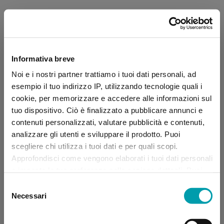
Informativa breve
Noi e i nostri partner trattiamo i tuoi dati personali, ad
esempio il tuo indirizzo IP, utilizzando tecnologie quali i
cookie, per memorizzare e accedere alle informazioni sul
tuo dispositivo. Ciò è finalizzato a pubblicare annunci e
contenuti personalizzati, valutare pubblicità e contenuti,
analizzare gli utenti e sviluppare il prodotto. Puoi
scegliere chi utilizza i tuoi dati e per quali scopi.
Approfondisci come vengono elaborati i tuoi dati personali
e imposta le tue preferenze nella sezione dettagli. Puoi
modificare, negare o ritirare il tuo consenso in qualsiasi
Selezione
momento dalla Dichiarazione sui “
Cookie
”.
Necessari
del
consenso
Application error: a client-side exception has occurred (see the