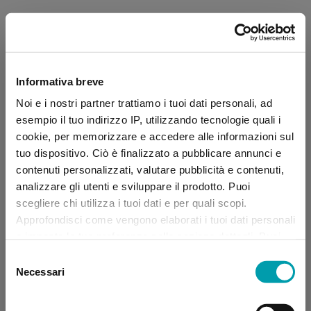
Informativa breve
Noi e i nostri partner trattiamo i tuoi dati personali, ad
esempio il tuo indirizzo IP, utilizzando tecnologie quali i
cookie, per memorizzare e accedere alle informazioni sul
tuo dispositivo. Ciò è finalizzato a pubblicare annunci e
contenuti personalizzati, valutare pubblicità e contenuti,
analizzare gli utenti e sviluppare il prodotto. Puoi
scegliere chi utilizza i tuoi dati e per quali scopi.
Approfondisci come vengono elaborati i tuoi dati personali
e imposta le tue preferenze nella sezione dettagli. Puoi
modificare, negare o ritirare il tuo consenso in qualsiasi
Selezione
momento dalla Dichiarazione sui “
Cookie
”.
Necessari
del
consenso
Application error: a client-side exception has occurred (see the