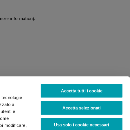
 more information)
.
Accetta tutti i cookie
o tecnologie
izzato a
Accetta selezionati
utenti e
 come
Usa solo i cookie necessari
oi modificare,