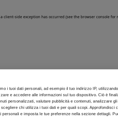
: a client-side exception has occurred (see the browser console for
iamo i tuoi dati personali, ad esempio il tuo indirizzo IP, utilizzand
zare e accedere alle informazioni sul tuo dispositivo. Ciò è final
uti personalizzati, valutare pubblicità e contenuti, analizzare gli 
 scegliere chi utilizza i tuoi dati e per quali scopi. Approfondisci
ti personali e imposta le tue preferenze nella sezione dettagli. Pu