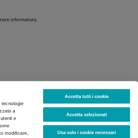
 more information)
.
Accetta tutti i cookie
o tecnologie
izzato a
Accetta selezionati
utenti e
 come
Usa solo i cookie necessari
oi modificare,