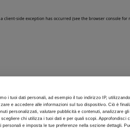
: a client-side exception has occurred (see the browser console for
iamo i tuoi dati personali, ad esempio il tuo indirizzo IP, utilizzand
zare e accedere alle informazioni sul tuo dispositivo. Ciò è final
uti personalizzati, valutare pubblicità e contenuti, analizzare gli 
 scegliere chi utilizza i tuoi dati e per quali scopi. Approfondisci
ti personali e imposta le tue preferenze nella sezione dettagli. Pu