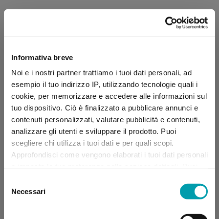
Informativa breve
Noi e i nostri partner trattiamo i tuoi dati personali, ad
esempio il tuo indirizzo IP, utilizzando tecnologie quali i
cookie, per memorizzare e accedere alle informazioni sul
tuo dispositivo. Ciò è finalizzato a pubblicare annunci e
contenuti personalizzati, valutare pubblicità e contenuti,
analizzare gli utenti e sviluppare il prodotto. Puoi
scegliere chi utilizza i tuoi dati e per quali scopi.
Approfondisci come vengono elaborati i tuoi dati personali
e imposta le tue preferenze nella sezione dettagli. Puoi
modificare, negare o ritirare il tuo consenso in qualsiasi
Selezione
momento dalla Dichiarazione sui “
Cookie
”.
Necessari
del
consenso
Application error: a client-side exception has occurred (see the