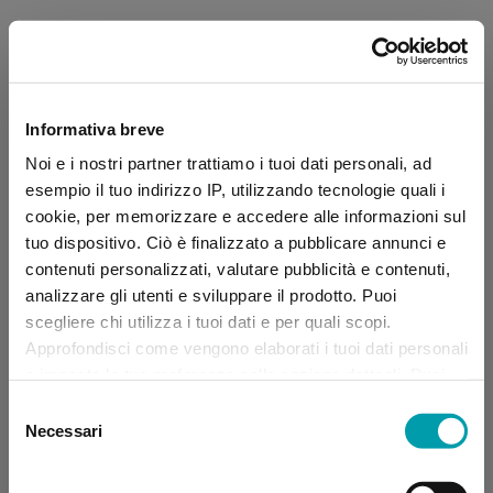
Informativa breve
Noi e i nostri partner trattiamo i tuoi dati personali, ad
esempio il tuo indirizzo IP, utilizzando tecnologie quali i
cookie, per memorizzare e accedere alle informazioni sul
tuo dispositivo. Ciò è finalizzato a pubblicare annunci e
contenuti personalizzati, valutare pubblicità e contenuti,
analizzare gli utenti e sviluppare il prodotto. Puoi
scegliere chi utilizza i tuoi dati e per quali scopi.
Approfondisci come vengono elaborati i tuoi dati personali
e imposta le tue preferenze nella sezione dettagli. Puoi
modificare, negare o ritirare il tuo consenso in qualsiasi
Selezione
momento dalla Dichiarazione sui “
Cookie
”.
Necessari
del
consenso
Application error: a client-side exception has occurred (see the