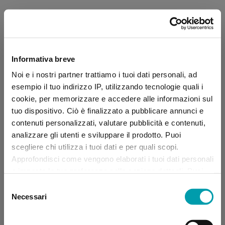
Informativa breve
Noi e i nostri partner trattiamo i tuoi dati personali, ad
esempio il tuo indirizzo IP, utilizzando tecnologie quali i
cookie, per memorizzare e accedere alle informazioni sul
tuo dispositivo. Ciò è finalizzato a pubblicare annunci e
contenuti personalizzati, valutare pubblicità e contenuti,
analizzare gli utenti e sviluppare il prodotto. Puoi
scegliere chi utilizza i tuoi dati e per quali scopi.
Approfondisci come vengono elaborati i tuoi dati personali
e imposta le tue preferenze nella sezione dettagli. Puoi
modificare, negare o ritirare il tuo consenso in qualsiasi
Selezione
momento dalla Dichiarazione sui “
Cookie
”.
Necessari
del
consenso
Application error: a client-side exception has occurred (see the