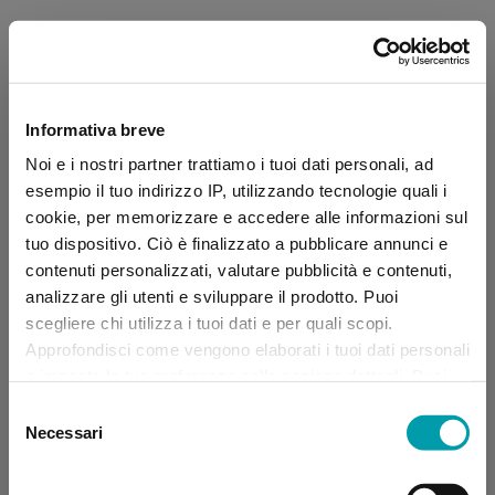
Informativa breve
Noi e i nostri partner trattiamo i tuoi dati personali, ad
esempio il tuo indirizzo IP, utilizzando tecnologie quali i
cookie, per memorizzare e accedere alle informazioni sul
tuo dispositivo. Ciò è finalizzato a pubblicare annunci e
contenuti personalizzati, valutare pubblicità e contenuti,
analizzare gli utenti e sviluppare il prodotto. Puoi
scegliere chi utilizza i tuoi dati e per quali scopi.
Approfondisci come vengono elaborati i tuoi dati personali
e imposta le tue preferenze nella sezione dettagli. Puoi
modificare, negare o ritirare il tuo consenso in qualsiasi
Selezione
momento dalla Dichiarazione sui “
Cookie
”.
Necessari
del
consenso
Application error: a client-side exception has occurred (see the