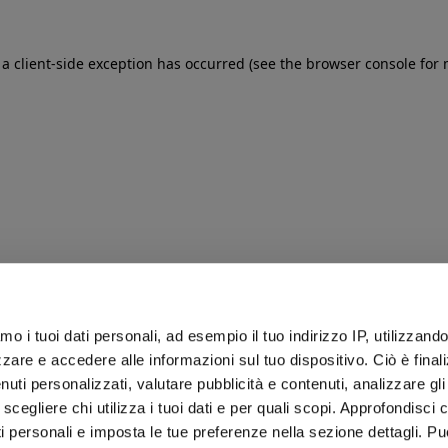
: a client-side exception has occurred (see the browser console for
iamo i tuoi dati personali, ad esempio il tuo indirizzo IP, utilizzand
zare e accedere alle informazioni sul tuo dispositivo. Ciò è final
uti personalizzati, valutare pubblicità e contenuti, analizzare gli 
 scegliere chi utilizza i tuoi dati e per quali scopi. Approfondisci
ti personali e imposta le tue preferenze nella sezione dettagli. Pu