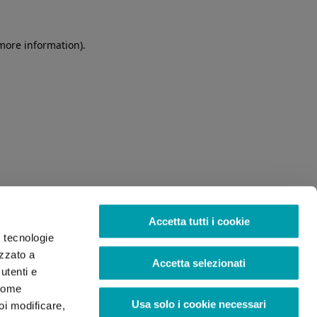
 more information)
.
Accetta tutti i cookie
o tecnologie
izzato a
Accetta selezionati
utenti e
 come
Usa solo i cookie necessari
oi modificare,