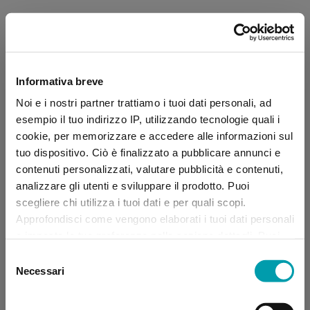
Informativa breve
Noi e i nostri partner trattiamo i tuoi dati personali, ad
esempio il tuo indirizzo IP, utilizzando tecnologie quali i
cookie, per memorizzare e accedere alle informazioni sul
tuo dispositivo. Ciò è finalizzato a pubblicare annunci e
contenuti personalizzati, valutare pubblicità e contenuti,
analizzare gli utenti e sviluppare il prodotto. Puoi
scegliere chi utilizza i tuoi dati e per quali scopi.
Approfondisci come vengono elaborati i tuoi dati personali
e imposta le tue preferenze nella sezione dettagli. Puoi
modificare, negare o ritirare il tuo consenso in qualsiasi
Selezione
momento dalla Dichiarazione sui “
Cookie
”.
Necessari
del
consenso
Application error: a client-side exception has occurred (see the