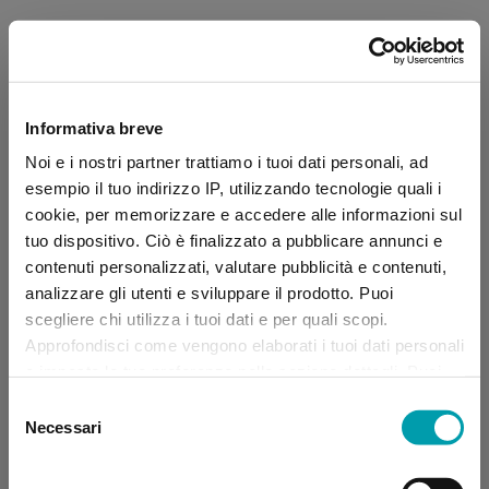
Informativa breve
Noi e i nostri partner trattiamo i tuoi dati personali, ad
esempio il tuo indirizzo IP, utilizzando tecnologie quali i
cookie, per memorizzare e accedere alle informazioni sul
tuo dispositivo. Ciò è finalizzato a pubblicare annunci e
contenuti personalizzati, valutare pubblicità e contenuti,
analizzare gli utenti e sviluppare il prodotto. Puoi
scegliere chi utilizza i tuoi dati e per quali scopi.
Approfondisci come vengono elaborati i tuoi dati personali
e imposta le tue preferenze nella sezione dettagli. Puoi
modificare, negare o ritirare il tuo consenso in qualsiasi
Selezione
momento dalla Dichiarazione sui “
Cookie
”.
Necessari
del
consenso
Application error: a client-side exception has occurred (see the