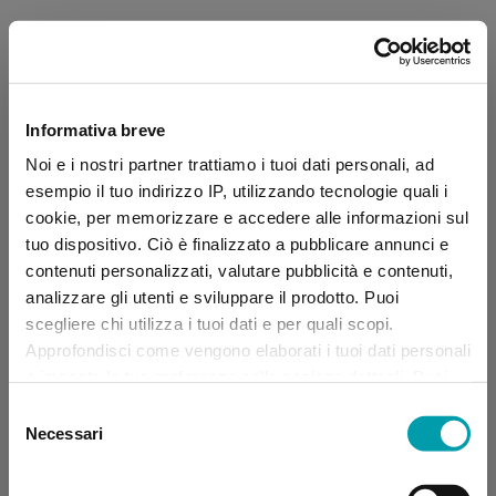
Informativa breve
Noi e i nostri partner trattiamo i tuoi dati personali, ad
esempio il tuo indirizzo IP, utilizzando tecnologie quali i
cookie, per memorizzare e accedere alle informazioni sul
tuo dispositivo. Ciò è finalizzato a pubblicare annunci e
contenuti personalizzati, valutare pubblicità e contenuti,
analizzare gli utenti e sviluppare il prodotto. Puoi
scegliere chi utilizza i tuoi dati e per quali scopi.
Approfondisci come vengono elaborati i tuoi dati personali
e imposta le tue preferenze nella sezione dettagli. Puoi
modificare, negare o ritirare il tuo consenso in qualsiasi
Selezione
momento dalla Dichiarazione sui “
Cookie
”.
Necessari
del
consenso
Application error: a client-side exception has occurred (see the