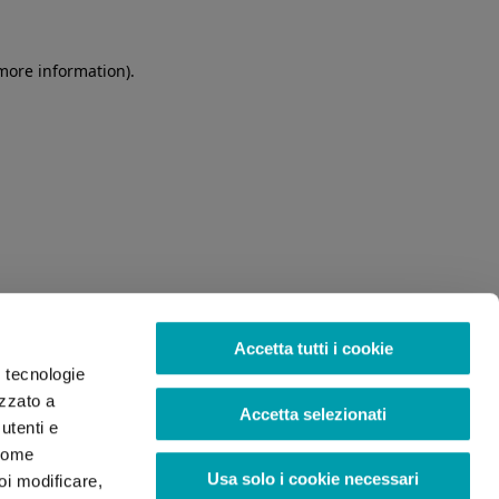
 more information)
.
Accetta tutti i cookie
o tecnologie
izzato a
Accetta selezionati
utenti e
 come
Usa solo i cookie necessari
oi modificare,