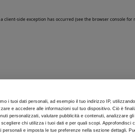
: a client-side exception has occurred (see the browser console for
iamo i tuoi dati personali, ad esempio il tuo indirizzo IP, utilizzand
zare e accedere alle informazioni sul tuo dispositivo. Ciò è final
uti personalizzati, valutare pubblicità e contenuti, analizzare gli 
 scegliere chi utilizza i tuoi dati e per quali scopi. Approfondisci
ti personali e imposta le tue preferenze nella sezione dettagli. Pu