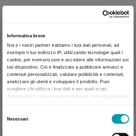
Informativa breve
Noi e i nostri partner trattiamo i tuoi dati personali, ad
esempio il tuo indirizzo IP, utilizzando tecnologie quali i
cookie, per memorizzare e accedere alle informazioni sul
tuo dispositivo. Ciò è finalizzato a pubblicare annunci e
contenuti personalizzati, valutare pubblicità e contenuti,
analizzare gli utenti e sviluppare il prodotto. Puoi
scegliere chi utilizza i tuoi dati e per quali scopi.
Approfondisci come vengono elaborati i tuoi dati personali
e imposta le tue preferenze nella sezione dettagli. Puoi
modificare, negare o ritirare il tuo consenso in qualsiasi
Selezione
momento dalla Dichiarazione sui “
Cookie
”.
Necessari
del
consenso
Application error: a client-side exception has occurred (see the