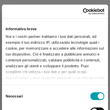
Informativa breve
Noi e i nostri partner trattiamo i tuoi dati personali, ad
esempio il tuo indirizzo IP, utilizzando tecnologie quali i
cookie, per memorizzare e accedere alle informazioni sul
tuo dispositivo. Ciò è finalizzato a pubblicare annunci e
contenuti personalizzati, valutare pubblicità e contenuti,
analizzare gli utenti e sviluppare il prodotto. Puoi
scegliere chi utilizza i tuoi dati e per quali scopi.
Approfondisci come vengono elaborati i tuoi dati personali
e imposta le tue preferenze nella sezione dettagli. Puoi
modificare, negare o ritirare il tuo consenso in qualsiasi
Selezione
momento dalla Dichiarazione sui “
Cookie
”.
Necessari
del
consenso
Application error: a client-side exception has occurred (see the