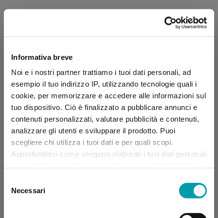
Informativa breve
Noi e i nostri partner trattiamo i tuoi dati personali, ad
esempio il tuo indirizzo IP, utilizzando tecnologie quali i
cookie, per memorizzare e accedere alle informazioni sul
tuo dispositivo. Ciò è finalizzato a pubblicare annunci e
contenuti personalizzati, valutare pubblicità e contenuti,
analizzare gli utenti e sviluppare il prodotto. Puoi
scegliere chi utilizza i tuoi dati e per quali scopi.
Approfondisci come vengono elaborati i tuoi dati personali
e imposta le tue preferenze nella sezione dettagli. Puoi
modificare, negare o ritirare il tuo consenso in qualsiasi
Selezione
momento dalla Dichiarazione sui “
Cookie
”.
Necessari
del
consenso
Application error: a client-side exception has occurred (see the