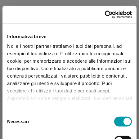
Informativa breve
Noi e i nostri partner trattiamo i tuoi dati personali, ad
esempio il tuo indirizzo IP, utilizzando tecnologie quali i
cookie, per memorizzare e accedere alle informazioni sul
tuo dispositivo. Ciò è finalizzato a pubblicare annunci e
contenuti personalizzati, valutare pubblicità e contenuti,
analizzare gli utenti e sviluppare il prodotto. Puoi
scegliere chi utilizza i tuoi dati e per quali scopi.
Approfondisci come vengono elaborati i tuoi dati personali
e imposta le tue preferenze nella sezione dettagli. Puoi
modificare, negare o ritirare il tuo consenso in qualsiasi
Selezione
momento dalla Dichiarazione sui “
Cookie
”.
Necessari
del
consenso
Application error: a client-side exception has occurred (see the