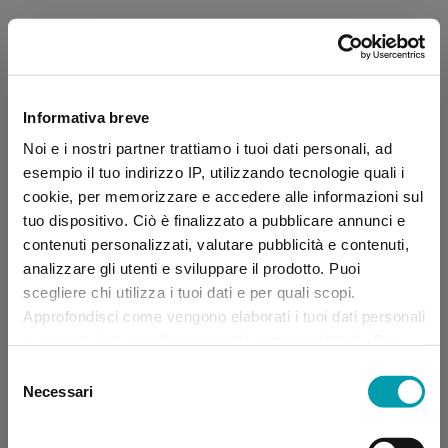
Informativa breve
Noi e i nostri partner trattiamo i tuoi dati personali, ad
esempio il tuo indirizzo IP, utilizzando tecnologie quali i
cookie, per memorizzare e accedere alle informazioni sul
tuo dispositivo. Ciò è finalizzato a pubblicare annunci e
contenuti personalizzati, valutare pubblicità e contenuti,
analizzare gli utenti e sviluppare il prodotto. Puoi
scegliere chi utilizza i tuoi dati e per quali scopi.
Approfondisci come vengono elaborati i tuoi dati personali
e imposta le tue preferenze nella sezione dettagli. Puoi
modificare, negare o ritirare il tuo consenso in qualsiasi
Selezione
momento dalla Dichiarazione sui “
Cookie
”.
Necessari
del
consenso
Application error: a client-side exception has occurred (see the