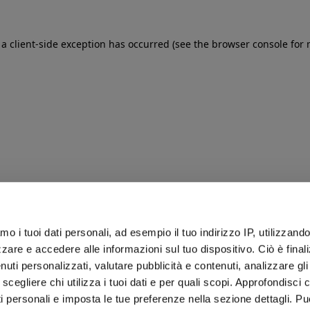
: a client-side exception has occurred (see the browser console for
iamo i tuoi dati personali, ad esempio il tuo indirizzo IP, utilizzand
zare e accedere alle informazioni sul tuo dispositivo. Ciò è final
uti personalizzati, valutare pubblicità e contenuti, analizzare gli 
 scegliere chi utilizza i tuoi dati e per quali scopi. Approfondisci
ti personali e imposta le tue preferenze nella sezione dettagli. Pu