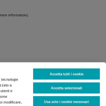
 more information)
.
Accetta tutti i cookie
o tecnologie
izzato a
Accetta selezionati
utenti e
 come
Usa solo i cookie necessari
oi modificare,