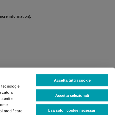
 more information)
.
Accetta tutti i cookie
o tecnologie
izzato a
Accetta selezionati
utenti e
 come
Usa solo i cookie necessari
oi modificare,