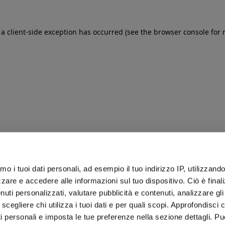
: a client-side exception has occurred (see the browser console for
iamo i tuoi dati personali, ad esempio il tuo indirizzo IP, utilizzand
zare e accedere alle informazioni sul tuo dispositivo. Ciò è final
uti personalizzati, valutare pubblicità e contenuti, analizzare gli 
 scegliere chi utilizza i tuoi dati e per quali scopi. Approfondisci
ti personali e imposta le tue preferenze nella sezione dettagli. Pu