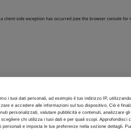
: a client-side exception has occurred (see the browser console for
iamo i tuoi dati personali, ad esempio il tuo indirizzo IP, utilizzand
zare e accedere alle informazioni sul tuo dispositivo. Ciò è final
uti personalizzati, valutare pubblicità e contenuti, analizzare gli 
 scegliere chi utilizza i tuoi dati e per quali scopi. Approfondisci
ti personali e imposta le tue preferenze nella sezione dettagli. Pu