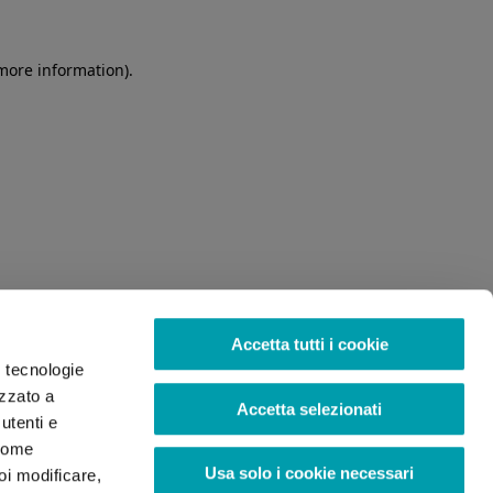
 more information)
.
Accetta tutti i cookie
o tecnologie
izzato a
Accetta selezionati
utenti e
 come
Usa solo i cookie necessari
oi modificare,