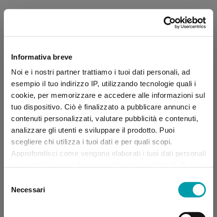
Informativa breve
Noi e i nostri partner trattiamo i tuoi dati personali, ad
esempio il tuo indirizzo IP, utilizzando tecnologie quali i
cookie, per memorizzare e accedere alle informazioni sul
tuo dispositivo. Ciò è finalizzato a pubblicare annunci e
contenuti personalizzati, valutare pubblicità e contenuti,
analizzare gli utenti e sviluppare il prodotto. Puoi
scegliere chi utilizza i tuoi dati e per quali scopi.
Approfondisci come vengono elaborati i tuoi dati personali
e imposta le tue preferenze nella sezione dettagli. Puoi
modificare, negare o ritirare il tuo consenso in qualsiasi
Selezione
momento dalla Dichiarazione sui “
Cookie
”.
Necessari
del
consenso
Application error: a client-side exception has occurred (see the