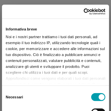
Informativa breve
Noi e i nostri partner trattiamo i tuoi dati personali, ad
esempio il tuo indirizzo IP, utilizzando tecnologie quali i
cookie, per memorizzare e accedere alle informazioni sul
tuo dispositivo. Ciò è finalizzato a pubblicare annunci e
contenuti personalizzati, valutare pubblicità e contenuti,
analizzare gli utenti e sviluppare il prodotto. Puoi
scegliere chi utilizza i tuoi dati e per quali scopi.
Approfondisci come vengono elaborati i tuoi dati personali
e imposta le tue preferenze nella sezione dettagli. Puoi
modificare, negare o ritirare il tuo consenso in qualsiasi
Selezione
momento dalla Dichiarazione sui “
Cookie
”.
Necessari
del
consenso
Application error: a client-side exception has occurred (see the