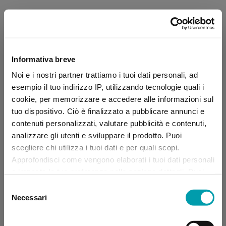
Informativa breve
Noi e i nostri partner trattiamo i tuoi dati personali, ad
esempio il tuo indirizzo IP, utilizzando tecnologie quali i
cookie, per memorizzare e accedere alle informazioni sul
tuo dispositivo. Ciò è finalizzato a pubblicare annunci e
contenuti personalizzati, valutare pubblicità e contenuti,
analizzare gli utenti e sviluppare il prodotto. Puoi
scegliere chi utilizza i tuoi dati e per quali scopi.
Approfondisci come vengono elaborati i tuoi dati personali
e imposta le tue preferenze nella sezione dettagli. Puoi
modificare, negare o ritirare il tuo consenso in qualsiasi
Selezione
momento dalla Dichiarazione sui “
Cookie
”.
Necessari
del
consenso
Application error: a client-side exception has occurred (see the