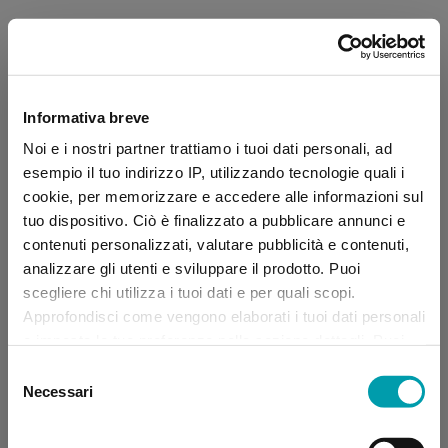
Informativa breve
Noi e i nostri partner trattiamo i tuoi dati personali, ad
esempio il tuo indirizzo IP, utilizzando tecnologie quali i
cookie, per memorizzare e accedere alle informazioni sul
tuo dispositivo. Ciò è finalizzato a pubblicare annunci e
contenuti personalizzati, valutare pubblicità e contenuti,
analizzare gli utenti e sviluppare il prodotto. Puoi
scegliere chi utilizza i tuoi dati e per quali scopi.
Approfondisci come vengono elaborati i tuoi dati personali
e imposta le tue preferenze nella sezione dettagli. Puoi
modificare, negare o ritirare il tuo consenso in qualsiasi
Selezione
momento dalla Dichiarazione sui “
Cookie
”.
Necessari
del
consenso
Application error: a client-side exception has occurred (see the