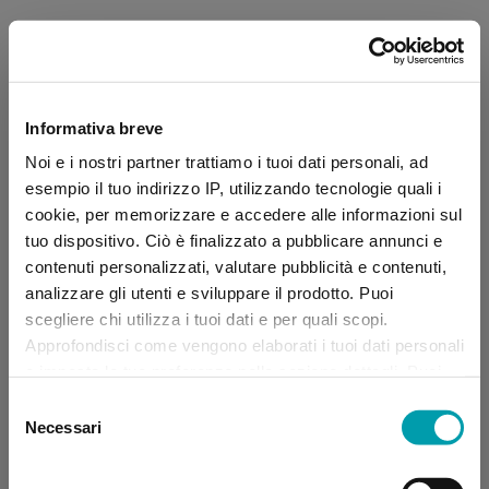
Informativa breve
Noi e i nostri partner trattiamo i tuoi dati personali, ad
esempio il tuo indirizzo IP, utilizzando tecnologie quali i
cookie, per memorizzare e accedere alle informazioni sul
tuo dispositivo. Ciò è finalizzato a pubblicare annunci e
contenuti personalizzati, valutare pubblicità e contenuti,
analizzare gli utenti e sviluppare il prodotto. Puoi
scegliere chi utilizza i tuoi dati e per quali scopi.
Approfondisci come vengono elaborati i tuoi dati personali
e imposta le tue preferenze nella sezione dettagli. Puoi
modificare, negare o ritirare il tuo consenso in qualsiasi
Selezione
momento dalla Dichiarazione sui “
Cookie
”.
Necessari
del
consenso
Application error: a client-side exception has occurred (see the