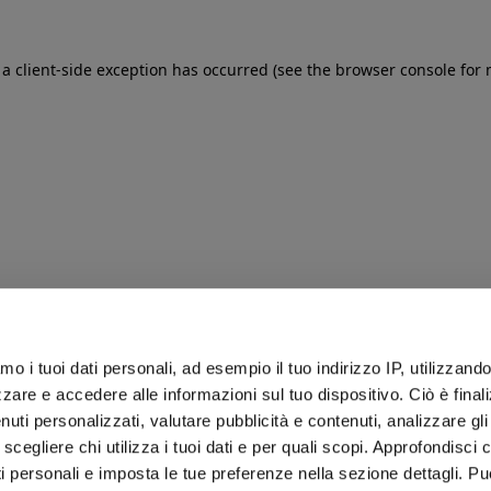
: a client-side exception has occurred (see the browser console for
iamo i tuoi dati personali, ad esempio il tuo indirizzo IP, utilizzand
zare e accedere alle informazioni sul tuo dispositivo. Ciò è final
uti personalizzati, valutare pubblicità e contenuti, analizzare gli 
 scegliere chi utilizza i tuoi dati e per quali scopi. Approfondisci
ti personali e imposta le tue preferenze nella sezione dettagli. Pu