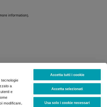
 more information)
.
Accetta tutti i cookie
o tecnologie
izzato a
Accetta selezionati
utenti e
 come
Usa solo i cookie necessari
oi modificare,