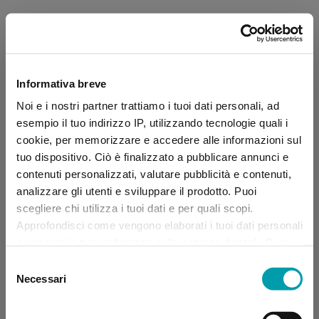
Informativa breve
Noi e i nostri partner trattiamo i tuoi dati personali, ad
esempio il tuo indirizzo IP, utilizzando tecnologie quali i
cookie, per memorizzare e accedere alle informazioni sul
tuo dispositivo. Ciò è finalizzato a pubblicare annunci e
contenuti personalizzati, valutare pubblicità e contenuti,
analizzare gli utenti e sviluppare il prodotto. Puoi
scegliere chi utilizza i tuoi dati e per quali scopi.
Approfondisci come vengono elaborati i tuoi dati personali
e imposta le tue preferenze nella sezione dettagli. Puoi
modificare, negare o ritirare il tuo consenso in qualsiasi
Selezione
momento dalla Dichiarazione sui “
Cookie
”.
Necessari
del
consenso
Application error: a client-side exception has occurred (see the