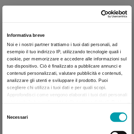
Informativa breve
Noi e i nostri partner trattiamo i tuoi dati personali, ad
esempio il tuo indirizzo IP, utilizzando tecnologie quali i
cookie, per memorizzare e accedere alle informazioni sul
tuo dispositivo. Ciò è finalizzato a pubblicare annunci e
contenuti personalizzati, valutare pubblicità e contenuti,
analizzare gli utenti e sviluppare il prodotto. Puoi
scegliere chi utilizza i tuoi dati e per quali scopi.
Approfondisci come vengono elaborati i tuoi dati personali
e imposta le tue preferenze nella sezione dettagli. Puoi
modificare, negare o ritirare il tuo consenso in qualsiasi
Selezione
momento dalla Dichiarazione sui “
Cookie
”.
Necessari
del
consenso
Application error: a client-side exception has occurred (see the