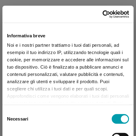
Informativa breve
Noi e i nostri partner trattiamo i tuoi dati personali, ad
esempio il tuo indirizzo IP, utilizzando tecnologie quali i
cookie, per memorizzare e accedere alle informazioni sul
tuo dispositivo. Ciò è finalizzato a pubblicare annunci e
contenuti personalizzati, valutare pubblicità e contenuti,
analizzare gli utenti e sviluppare il prodotto. Puoi
scegliere chi utilizza i tuoi dati e per quali scopi.
Approfondisci come vengono elaborati i tuoi dati personali
e imposta le tue preferenze nella sezione dettagli. Puoi
modificare, negare o ritirare il tuo consenso in qualsiasi
Selezione
momento dalla Dichiarazione sui “
Cookie
”.
Necessari
del
consenso
Application error: a client-side exception has occurred (see the