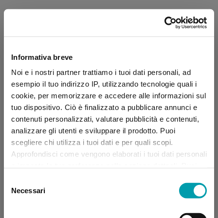
Informativa breve
Noi e i nostri partner trattiamo i tuoi dati personali, ad
esempio il tuo indirizzo IP, utilizzando tecnologie quali i
cookie, per memorizzare e accedere alle informazioni sul
tuo dispositivo. Ciò è finalizzato a pubblicare annunci e
contenuti personalizzati, valutare pubblicità e contenuti,
analizzare gli utenti e sviluppare il prodotto. Puoi
scegliere chi utilizza i tuoi dati e per quali scopi.
Approfondisci come vengono elaborati i tuoi dati personali
e imposta le tue preferenze nella sezione dettagli. Puoi
modificare, negare o ritirare il tuo consenso in qualsiasi
Selezione
momento dalla Dichiarazione sui “
Cookie
”.
Necessari
del
consenso
Application error: a client-side exception has occurred (see the