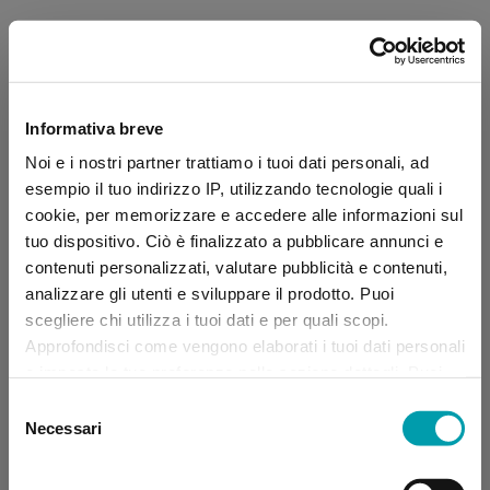
Informativa breve
Noi e i nostri partner trattiamo i tuoi dati personali, ad
esempio il tuo indirizzo IP, utilizzando tecnologie quali i
cookie, per memorizzare e accedere alle informazioni sul
tuo dispositivo. Ciò è finalizzato a pubblicare annunci e
contenuti personalizzati, valutare pubblicità e contenuti,
analizzare gli utenti e sviluppare il prodotto. Puoi
scegliere chi utilizza i tuoi dati e per quali scopi.
Approfondisci come vengono elaborati i tuoi dati personali
e imposta le tue preferenze nella sezione dettagli. Puoi
modificare, negare o ritirare il tuo consenso in qualsiasi
Selezione
momento dalla Dichiarazione sui “
Cookie
”.
Necessari
del
consenso
Application error: a client-side exception has occurred (see the