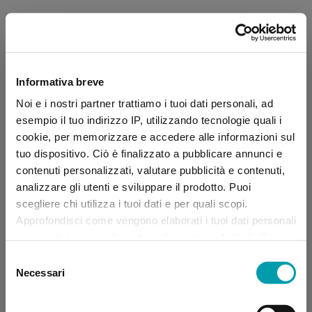
Informativa breve
Noi e i nostri partner trattiamo i tuoi dati personali, ad
esempio il tuo indirizzo IP, utilizzando tecnologie quali i
cookie, per memorizzare e accedere alle informazioni sul
tuo dispositivo. Ciò è finalizzato a pubblicare annunci e
contenuti personalizzati, valutare pubblicità e contenuti,
analizzare gli utenti e sviluppare il prodotto. Puoi
scegliere chi utilizza i tuoi dati e per quali scopi.
Approfondisci come vengono elaborati i tuoi dati personali
e imposta le tue preferenze nella sezione dettagli. Puoi
modificare, negare o ritirare il tuo consenso in qualsiasi
Selezione
momento dalla Dichiarazione sui “
Cookie
”.
Necessari
del
consenso
Application error: a client-side exception has occurred (see the