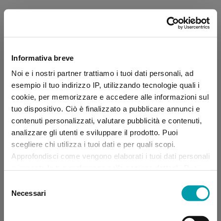
Informativa breve
Noi e i nostri partner trattiamo i tuoi dati personali, ad
esempio il tuo indirizzo IP, utilizzando tecnologie quali i
cookie, per memorizzare e accedere alle informazioni sul
tuo dispositivo. Ciò è finalizzato a pubblicare annunci e
contenuti personalizzati, valutare pubblicità e contenuti,
analizzare gli utenti e sviluppare il prodotto. Puoi
scegliere chi utilizza i tuoi dati e per quali scopi.
Approfondisci come vengono elaborati i tuoi dati personali
e imposta le tue preferenze nella sezione dettagli. Puoi
modificare, negare o ritirare il tuo consenso in qualsiasi
Selezione
momento dalla Dichiarazione sui “
Cookie
”.
Necessari
del
consenso
Application error: a client-side exception has occurred (see the