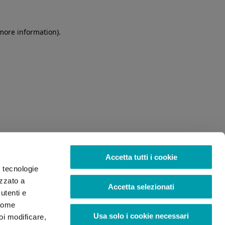
 more information)
.
Accetta tutti i cookie
o tecnologie
izzato a
Accetta selezionati
utenti e
 come
Usa solo i cookie necessari
oi modificare,