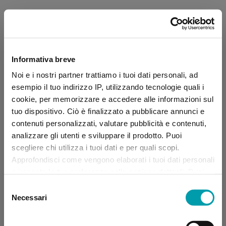
Informativa breve
Noi e i nostri partner trattiamo i tuoi dati personali, ad
esempio il tuo indirizzo IP, utilizzando tecnologie quali i
cookie, per memorizzare e accedere alle informazioni sul
tuo dispositivo. Ciò è finalizzato a pubblicare annunci e
contenuti personalizzati, valutare pubblicità e contenuti,
analizzare gli utenti e sviluppare il prodotto. Puoi
scegliere chi utilizza i tuoi dati e per quali scopi.
Approfondisci come vengono elaborati i tuoi dati personali
e imposta le tue preferenze nella sezione dettagli. Puoi
modificare, negare o ritirare il tuo consenso in qualsiasi
Selezione
momento dalla Dichiarazione sui “
Cookie
”.
Necessari
del
consenso
Application error: a client-side exception has occurred (see the