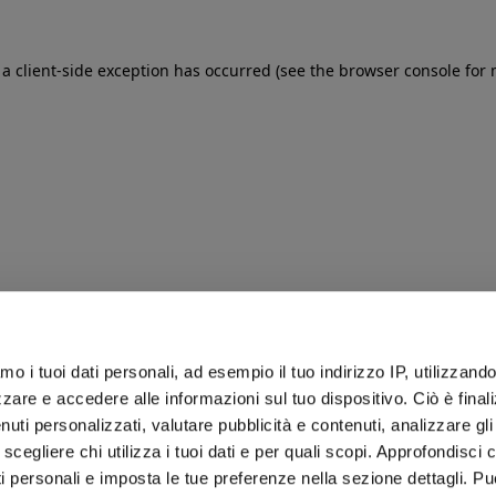
: a client-side exception has occurred (see the browser console for
iamo i tuoi dati personali, ad esempio il tuo indirizzo IP, utilizzand
zare e accedere alle informazioni sul tuo dispositivo. Ciò è final
uti personalizzati, valutare pubblicità e contenuti, analizzare gli 
 scegliere chi utilizza i tuoi dati e per quali scopi. Approfondisci
ti personali e imposta le tue preferenze nella sezione dettagli. Pu