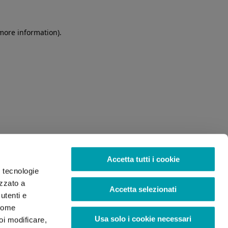
 more information)
.
Accetta tutti i cookie
o tecnologie
izzato a
Accetta selezionati
utenti e
 come
Usa solo i cookie necessari
oi modificare,