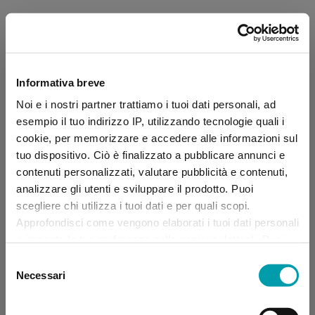
Informativa breve
Noi e i nostri partner trattiamo i tuoi dati personali, ad
esempio il tuo indirizzo IP, utilizzando tecnologie quali i
cookie, per memorizzare e accedere alle informazioni sul
tuo dispositivo. Ciò è finalizzato a pubblicare annunci e
contenuti personalizzati, valutare pubblicità e contenuti,
analizzare gli utenti e sviluppare il prodotto. Puoi
scegliere chi utilizza i tuoi dati e per quali scopi.
Approfondisci come vengono elaborati i tuoi dati personali
e imposta le tue preferenze nella sezione dettagli. Puoi
modificare, negare o ritirare il tuo consenso in qualsiasi
Selezione
momento dalla Dichiarazione sui “
Cookie
”.
Necessari
del
consenso
Application error: a client-side exception has occurred (see the