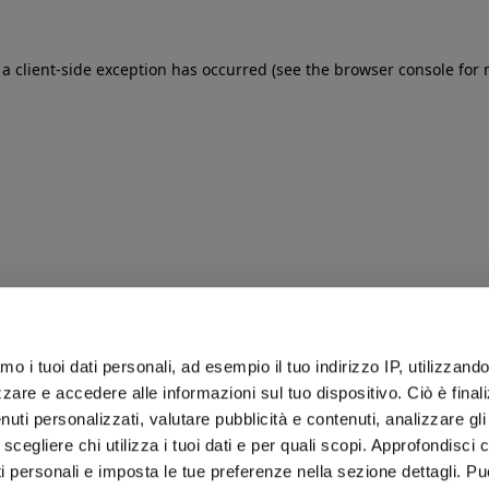
: a client-side exception has occurred (see the browser console for
iamo i tuoi dati personali, ad esempio il tuo indirizzo IP, utilizzand
zare e accedere alle informazioni sul tuo dispositivo. Ciò è final
uti personalizzati, valutare pubblicità e contenuti, analizzare gli 
 scegliere chi utilizza i tuoi dati e per quali scopi. Approfondisci
ti personali e imposta le tue preferenze nella sezione dettagli. Pu