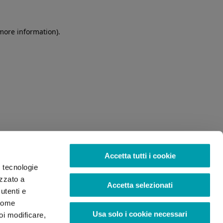
 more information)
.
Accetta tutti i cookie
o tecnologie
izzato a
Accetta selezionati
utenti e
 come
Usa solo i cookie necessari
oi modificare,