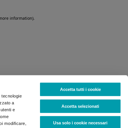
 more information)
.
Accetta tutti i cookie
o tecnologie
izzato a
Accetta selezionati
utenti e
 come
Usa solo i cookie necessari
oi modificare,