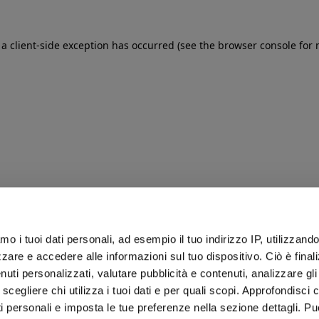
: a client-side exception has occurred (see the browser console for
iamo i tuoi dati personali, ad esempio il tuo indirizzo IP, utilizzand
zare e accedere alle informazioni sul tuo dispositivo. Ciò è final
uti personalizzati, valutare pubblicità e contenuti, analizzare gli 
 scegliere chi utilizza i tuoi dati e per quali scopi. Approfondisci
ti personali e imposta le tue preferenze nella sezione dettagli. Pu