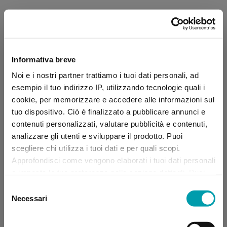
Informativa breve
Noi e i nostri partner trattiamo i tuoi dati personali, ad
esempio il tuo indirizzo IP, utilizzando tecnologie quali i
cookie, per memorizzare e accedere alle informazioni sul
tuo dispositivo. Ciò è finalizzato a pubblicare annunci e
contenuti personalizzati, valutare pubblicità e contenuti,
analizzare gli utenti e sviluppare il prodotto. Puoi
scegliere chi utilizza i tuoi dati e per quali scopi.
Approfondisci come vengono elaborati i tuoi dati personali
e imposta le tue preferenze nella sezione dettagli. Puoi
modificare, negare o ritirare il tuo consenso in qualsiasi
Selezione
momento dalla Dichiarazione sui “
Cookie
”.
Necessari
del
consenso
Application error: a client-side exception has occurred (see the