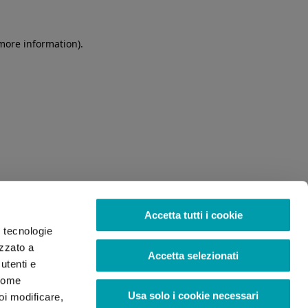
 more information)
.
Accetta tutti i cookie
o tecnologie
izzato a
Accetta selezionati
utenti e
 come
Usa solo i cookie necessari
oi modificare,