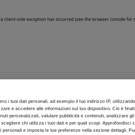
: a client-side exception has occurred (see the browser console for
iamo i tuoi dati personali, ad esempio il tuo indirizzo IP, utilizzand
zare e accedere alle informazioni sul tuo dispositivo. Ciò è final
uti personalizzati, valutare pubblicità e contenuti, analizzare gli 
 scegliere chi utilizza i tuoi dati e per quali scopi. Approfondisci
ti personali e imposta le tue preferenze nella sezione dettagli. Pu