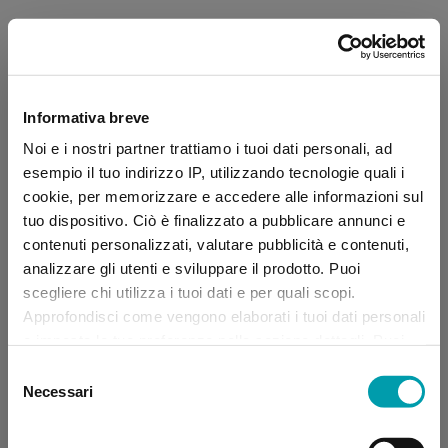
Informativa breve
Noi e i nostri partner trattiamo i tuoi dati personali, ad
esempio il tuo indirizzo IP, utilizzando tecnologie quali i
cookie, per memorizzare e accedere alle informazioni sul
tuo dispositivo. Ciò è finalizzato a pubblicare annunci e
contenuti personalizzati, valutare pubblicità e contenuti,
analizzare gli utenti e sviluppare il prodotto. Puoi
scegliere chi utilizza i tuoi dati e per quali scopi.
Approfondisci come vengono elaborati i tuoi dati personali
e imposta le tue preferenze nella sezione dettagli. Puoi
modificare, negare o ritirare il tuo consenso in qualsiasi
Selezione
momento dalla Dichiarazione sui “
Cookie
”.
Necessari
del
consenso
Application error: a client-side exception has occurred (see the