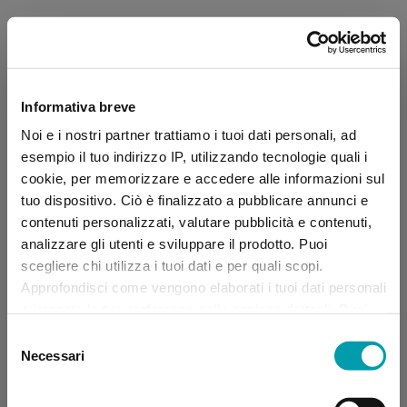
Informativa breve
Noi e i nostri partner trattiamo i tuoi dati personali, ad
esempio il tuo indirizzo IP, utilizzando tecnologie quali i
cookie, per memorizzare e accedere alle informazioni sul
tuo dispositivo. Ciò è finalizzato a pubblicare annunci e
contenuti personalizzati, valutare pubblicità e contenuti,
analizzare gli utenti e sviluppare il prodotto. Puoi
scegliere chi utilizza i tuoi dati e per quali scopi.
Approfondisci come vengono elaborati i tuoi dati personali
e imposta le tue preferenze nella sezione dettagli. Puoi
modificare, negare o ritirare il tuo consenso in qualsiasi
Selezione
momento dalla Dichiarazione sui “
Cookie
”.
Necessari
del
consenso
Application error: a client-side exception has occurred (see the