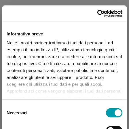
Informativa breve
Noi e i nostri partner trattiamo i tuoi dati personali, ad
esempio il tuo indirizzo IP, utilizzando tecnologie quali i
cookie, per memorizzare e accedere alle informazioni sul
tuo dispositivo. Ciò è finalizzato a pubblicare annunci e
contenuti personalizzati, valutare pubblicità e contenuti,
analizzare gli utenti e sviluppare il prodotto. Puoi
scegliere chi utilizza i tuoi dati e per quali scopi.
Approfondisci come vengono elaborati i tuoi dati personali
e imposta le tue preferenze nella sezione dettagli. Puoi
modificare, negare o ritirare il tuo consenso in qualsiasi
Selezione
momento dalla Dichiarazione sui “
Cookie
”.
Necessari
del
consenso
Application error: a client-side exception has occurred (see the