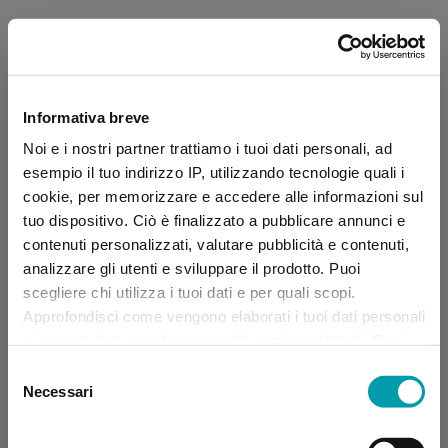
Informativa breve
Noi e i nostri partner trattiamo i tuoi dati personali, ad
esempio il tuo indirizzo IP, utilizzando tecnologie quali i
cookie, per memorizzare e accedere alle informazioni sul
tuo dispositivo. Ciò è finalizzato a pubblicare annunci e
contenuti personalizzati, valutare pubblicità e contenuti,
analizzare gli utenti e sviluppare il prodotto. Puoi
scegliere chi utilizza i tuoi dati e per quali scopi.
Approfondisci come vengono elaborati i tuoi dati personali
e imposta le tue preferenze nella sezione dettagli. Puoi
modificare, negare o ritirare il tuo consenso in qualsiasi
Selezione
momento dalla Dichiarazione sui “
Cookie
”.
Necessari
del
consenso
Application error: a client-side exception has occurred (see the