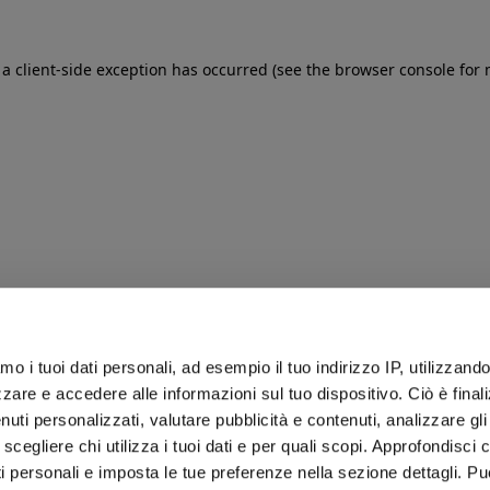
: a client-side exception has occurred (see the browser console for
iamo i tuoi dati personali, ad esempio il tuo indirizzo IP, utilizzand
zare e accedere alle informazioni sul tuo dispositivo. Ciò è final
uti personalizzati, valutare pubblicità e contenuti, analizzare gli 
 scegliere chi utilizza i tuoi dati e per quali scopi. Approfondisci
ti personali e imposta le tue preferenze nella sezione dettagli. Pu