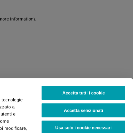
 more information)
.
Accetta tutti i cookie
o tecnologie
izzato a
Accetta selezionati
utenti e
 come
Usa solo i cookie necessari
oi modificare,