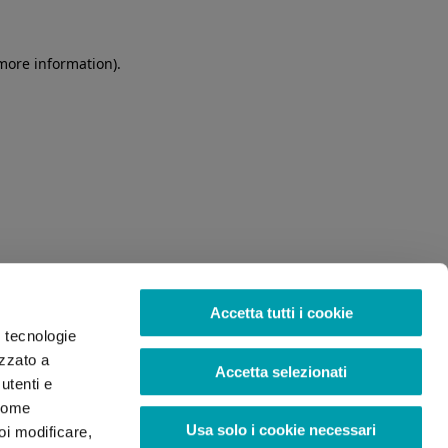
 more information)
.
Accetta tutti i cookie
o tecnologie
izzato a
Accetta selezionati
utenti e
 come
Usa solo i cookie necessari
oi modificare,