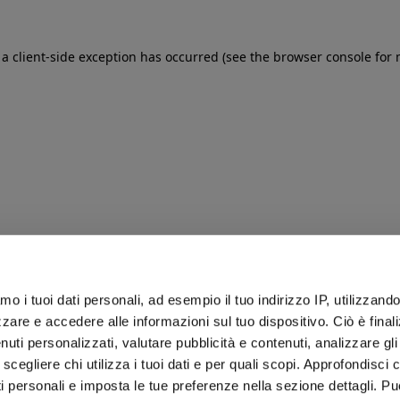
: a client-side exception has occurred (see the browser console for
iamo i tuoi dati personali, ad esempio il tuo indirizzo IP, utilizzand
zare e accedere alle informazioni sul tuo dispositivo. Ciò è final
uti personalizzati, valutare pubblicità e contenuti, analizzare gli 
 scegliere chi utilizza i tuoi dati e per quali scopi. Approfondisci
ti personali e imposta le tue preferenze nella sezione dettagli. Pu