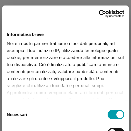
Informativa breve
Noi e i nostri partner trattiamo i tuoi dati personali, ad
esempio il tuo indirizzo IP, utilizzando tecnologie quali i
cookie, per memorizzare e accedere alle informazioni sul
tuo dispositivo. Ciò è finalizzato a pubblicare annunci e
contenuti personalizzati, valutare pubblicità e contenuti,
analizzare gli utenti e sviluppare il prodotto. Puoi
scegliere chi utilizza i tuoi dati e per quali scopi.
Approfondisci come vengono elaborati i tuoi dati personali
e imposta le tue preferenze nella sezione dettagli. Puoi
modificare, negare o ritirare il tuo consenso in qualsiasi
Selezione
momento dalla Dichiarazione sui “
Cookie
”.
Necessari
del
consenso
Application error: a client-side exception has occurred (see the